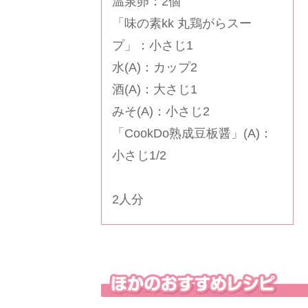
温泉卵：2個
「
味の素kk 丸鶏がらスー
プ
」：小さじ1
水(A)：カップ2
酒(A)：大さじ1
みそ(A)：小さじ2
「
CookDo熟成豆板醤
」(A)：
小さじ1/2
2人分