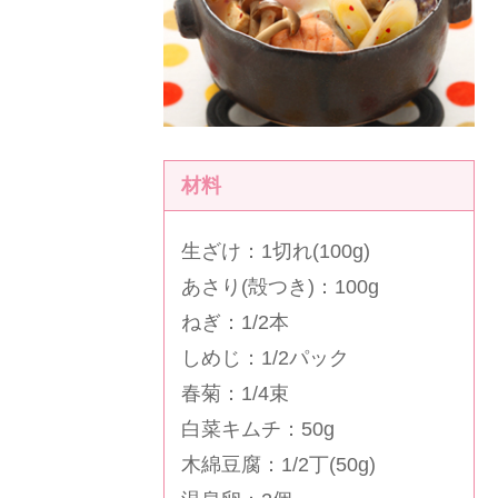
材料
生ざけ：1切れ(100g)
あさり(殻つき)：100g
ねぎ：1/2本
しめじ：1/2パック
春菊：1/4束
白菜キムチ：50g
木綿豆腐：1/2丁(50g)