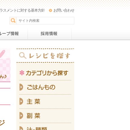
ラスメントに対する基本方針
お問い合わせ
パー
おすすめレシピ
グループ情報
採用情
カテ
ご
主
副
ジ
汁