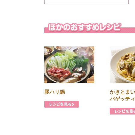
豚ハリ鍋
かきとま
パゲッテ