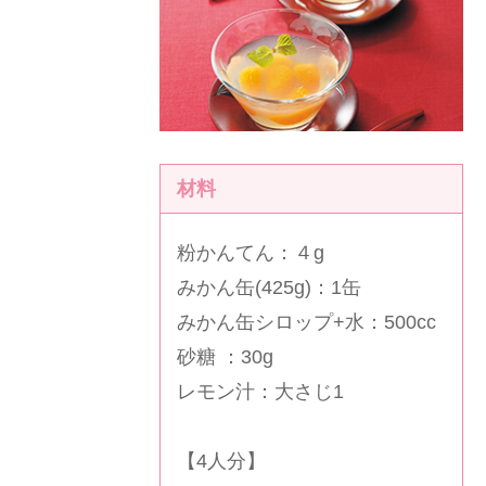
材料
粉かんてん：４g
みかん缶(425g)：1缶
みかん缶シロップ+水：500cc
砂糖 ：30g
レモン汁：大さじ1
【4人分】