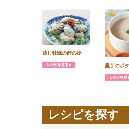
蒸し牡蠣の酢の物
里芋のポ
レシピを探す