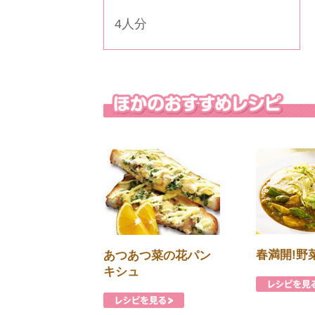
4人分
春満開!野
あつあつ菜の花パン
キシュ