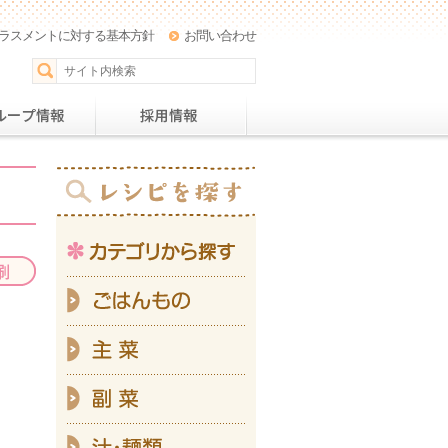
ラスメントに対する基本方針
お問い合わせ
パー
おすすめレシピ
グループ情報
採用情
カテ
ご
主
副
汁