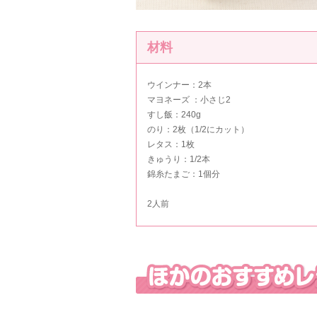
材料
ウインナー：2本
マヨネーズ ：小さじ2
すし飯：240g
のり：2枚（1/2にカット）
レタス：1枚
きゅうり：1/2本
錦糸たまご：1個分
2人前