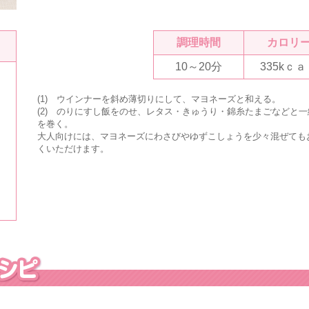
調理時間
カロリ
10～20分
335kｃ
(1) ウインナーを斜め薄切りにして、マヨネーズと和える。
(2) のりにすし飯をのせ、レタス・きゅうり・錦糸たまごなどと一
を巻く。
大人向けには、マヨネーズにわさびやゆずこしょうを少々混ぜても
くいただけます。