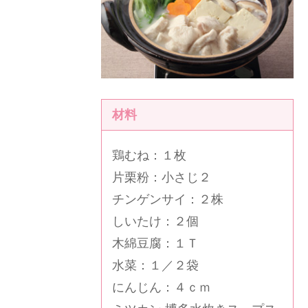
材料
鶏むね：１枚
片栗粉：小さじ２
チンゲンサイ：２株
しいたけ：２個
木綿豆腐：１Ｔ
水菜：１／２袋
にんじん：４ｃｍ