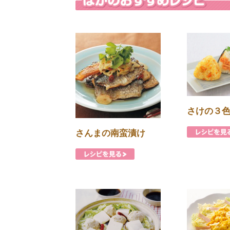
さけの３
さんまの南蛮漬け