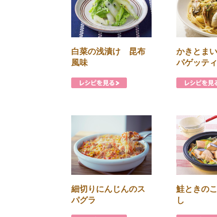
白菜の浅漬け 昆布
かきとま
風味
パゲッテ
鮭ときの
細切りにんじんのス
し
パグラ