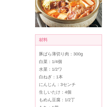
材料
豚ばら薄切り肉：300g
白菜：1/4個
水菜：1/2ワ
白ねぎ：1本
にんじん：3センチ
生しいたけ：4個
もめん豆腐：1/2丁