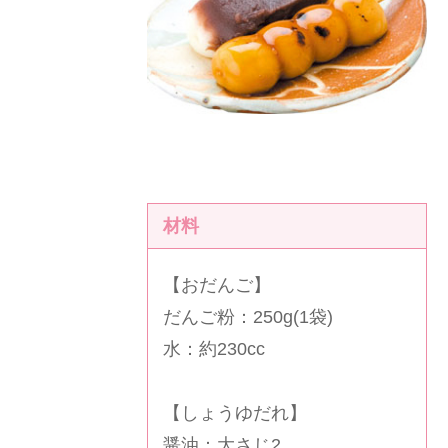
材料
【おだんご】
だんご粉：250g(1袋)
水：約230cc
【しょうゆだれ】
醤油：大さじ2