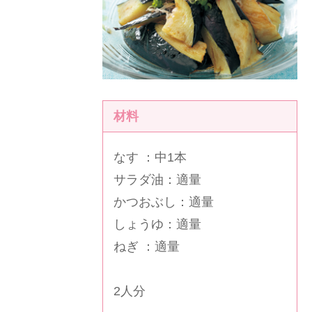
材料
なす ：中1本
サラダ油：適量
かつおぶし：適量
しょうゆ：適量
ねぎ ：適量
2人分