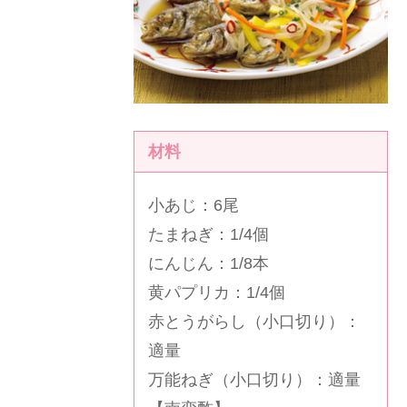
材料
小あじ：6尾
たまねぎ：1/4個
にんじん：1/8本
黄パプリカ：1/4個
赤とうがらし（小口切り）：
適量
万能ねぎ（小口切り）：適量