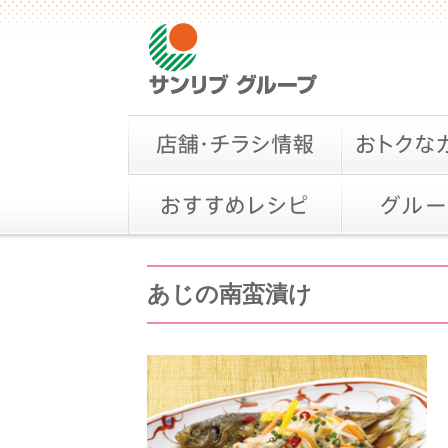
あじの南蛮漬け