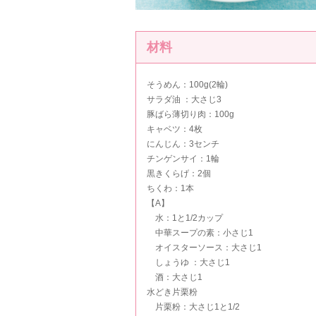
材料
そうめん：100g(2輪)
サラダ油 ：大さじ3
豚ばら薄切り肉：100g
キャベツ：4枚
にんじん：3センチ
チンゲンサイ：1輪
黒きくらげ：2個
ちくわ：1本
【A】
水：1と1/2カップ
中華スープの素：小さじ1
オイスターソース：大さじ1
しょうゆ ：大さじ1
酒：大さじ1
水どき片栗粉
片栗粉：大さじ1と1/2