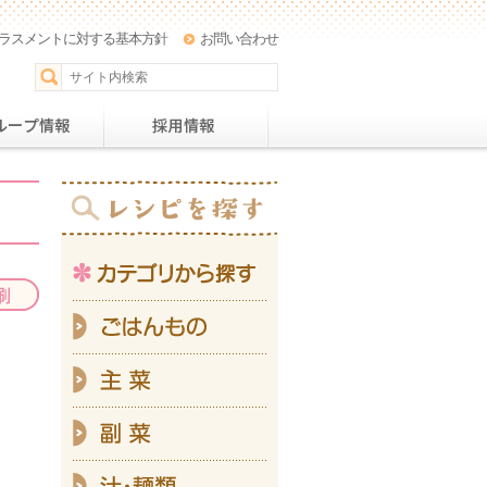
ラスメントに対する基本方針
お問い合わせ
パー
おすすめレシピ
グループ情報
採用情
カテ
ご
主
副
汁