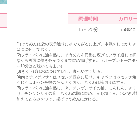
調理時間
カロリ
15～20分
658kcal
(1)そうめんは袋の表示通りにゆでてざるに上げ、水気をしっかりき
２つに分けておく。
(2)フライパンに油を熱し、そうめんを円形に広げてフライ返しで押
ながら両面に焼き色がつくまで炒め揚げする。（オーブントースタ
～10分ほど焼いてもよい）
(3)きくらげは水につけて戻し、食べやすく切る。
(4)肉とチンゲンサイは３センチ長さに切り、キャベツは３センチ角
んじんは１センチ幅のたんざく切り、ちくわは輪切りにする。
(5)フライパンに油を熱し、肉、チンゲンサイの軸、にんじん、きく
げ、チンゲンサイの葉、ちくわの順に炒め、Ａを加える。水どき片
加えてとろみをつけ、揚げそうめんにかける。