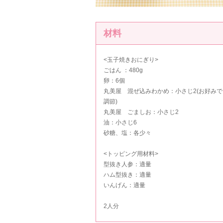
材料
<玉子焼きおにぎり>
ごはん ：480g
卵：6個
丸美屋 混ぜ込みわかめ
：小さじ2(お好みで
調節)
丸美屋 ごましお
：小さじ2
油：小さじ6
砂糖、塩：各少々
<トッピング用材料>
型抜き人参：適量
ハム型抜き：適量
いんげん：適量
2人分