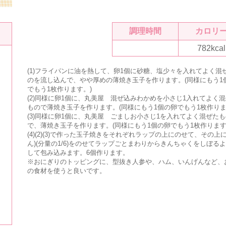
調理時間
カロリ
782kcal
(1)フライパンに油を熱して、卵1個に砂糖、塩少々を入れてよく混
のを流し込んで、やや厚めの薄焼き玉子を作ります。(同様にもう1
でもう1枚作ります。)
(2)同様に卵1個に、
丸美屋 混ぜ込みわかめ
を小さじ1入れてよく混
もので薄焼き玉子を作ります。(同様にもう1個の卵でもう1枚作りま
(3)同様に卵1個に、
丸美屋 ごましお
小さじ1を入れてよく混ぜたも
で、薄焼き玉子を作ります。(同様にもう1個の卵でもう1枚作ります
(4)(2)(3)で作った玉子焼きをそれぞれラップの上にのせて、その上
ん)(分量の1/6)をのせてラップごとまわりからきんちゃくをしぼる
して包み込みます。6個作ります。
※おにぎりのトッピングに、型抜き人参や、ハム、いんげんなど、
の食材を使うと良いです。