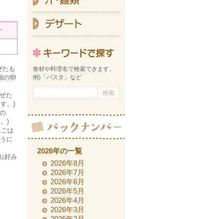
デ
ー
キーワ
ぜたも
食材や料理名で検索できます。
個の卵
例)「パスタ」など
ぜた
す。)
の
。)
にごは
ように
2026年の一覧
お好み
2026年8月
2026年7月
2026年6月
2026年5月
2026年4月
2026年3月
2026年2月