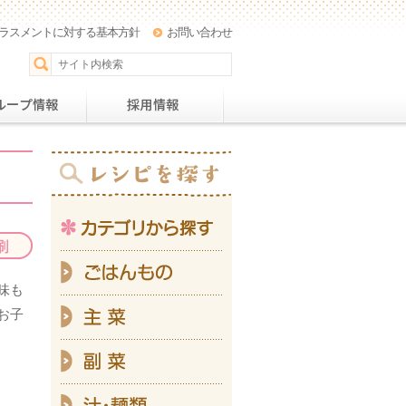
ラスメントに対する基本方針
お問い合わせ
パー
おすすめレシピ
グループ情報
採用情
カテ
ご
味も
主
お子
副
汁