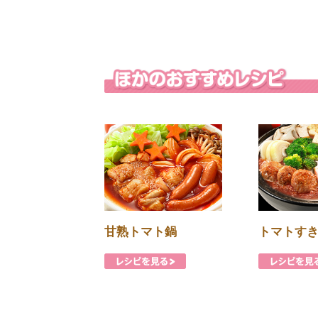
甘熟トマト鍋
トマトす