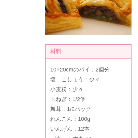
材料
10×20cmのパイ：2個分
塩、こしょう：少々
小麦粉：少々
玉ねぎ：1/2個
舞茸：1/2パック
れんこん：100g
いんげん：12本