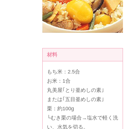
材料
もち米：2.5合
お米：1合
丸美屋｢とり釜めしの素｣
または
｢五目釜めしの素｣
栗：約100g
└むき栗の場合→塩水で軽く洗
い、水気を切る。