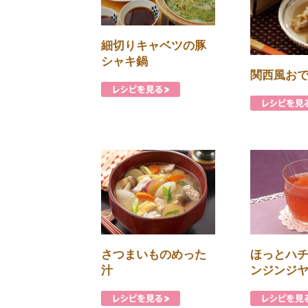
細切りキャベツの豚
シャキ鍋
関西風お
さつまいものめった
ほっとハ
汁
ンジンジ