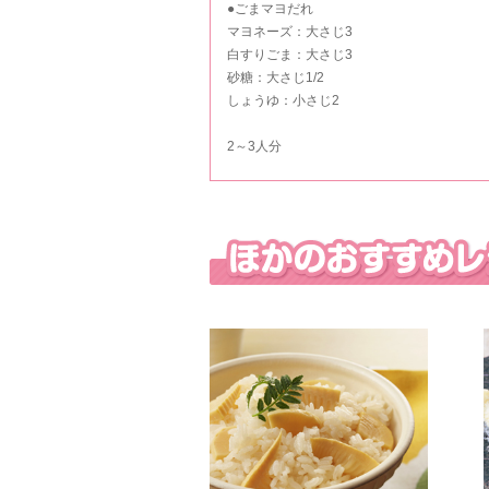
●ごまマヨだれ
マヨネーズ：大さじ3
白すりごま：大さじ3
砂糖：大さじ1/2
しょうゆ：小さじ2
2～3人分