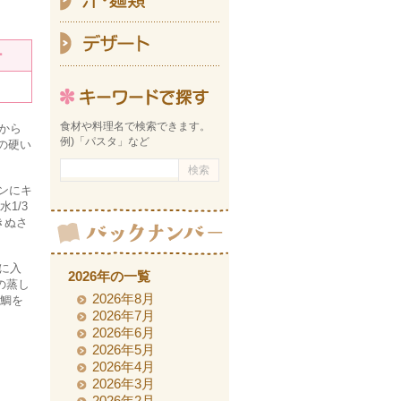
デ
ー
キーワ
食材や料理名で検索できます。
てから
例)「パスタ」など
の硬い
パンにキ
1/3
きぬさ
に入
2026年の一覧
の蒸し
2026年8月
と鯛を
2026年7月
2026年6月
2026年5月
2026年4月
2026年3月
2026年2月