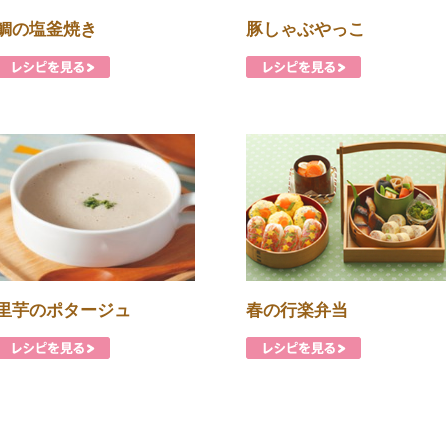
鯛の塩釜焼き
豚しゃぶやっこ
里芋のポタージュ
春の行楽弁当