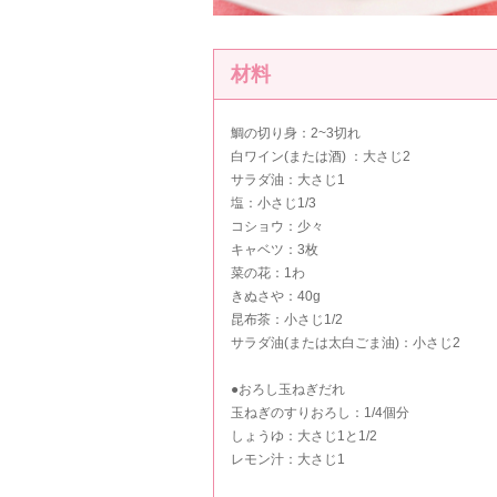
材料
鯛の切り身：2~3切れ
白ワイン(または酒) ：大さじ2
サラダ油：大さじ1
塩：小さじ1/3
コショウ：少々
キャベツ：3枚
菜の花：1わ
きぬさや：40g
昆布茶：小さじ1/2
サラダ油(または太白ごま油)：小さじ2
●おろし玉ねぎだれ
玉ねぎのすりおろし：1/4個分
しょうゆ：大さじ1と1/2
レモン汁：大さじ1