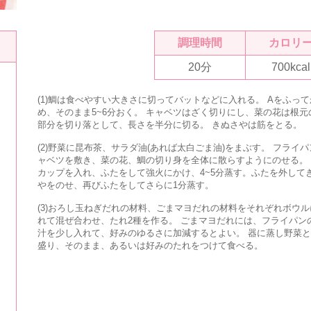
調理時間
カロリ
20分
700kcal
(1)鯛は食べやすい大きさに切ってバットなどに入れる。 Aをふっ
め、そのまま5~6分おく。 キャベツはざく切りにし、菜の花は根元
部分を切り落として、長さを半分に切る。 きぬさやは筋をとる。
(2)野菜に昆布茶、サラダ油(あれば太白ごま油)をまぶす。 フライ
ャベツを敷き、菜の花、鯛の切り身を全体に散らすようにのせる。 水
カップを入れ、ふたをして強火にかけ、4~5分蒸す。ふたを外して
やをのせ、再びふたをしてさらに1分蒸す。
(3)おろし玉ねぎだれの材料、ごまマヨだれの材料をそれぞれボウル
れて混ぜ合わせ、たれ2種を作る。 ごまマヨだれには、フライパン
汁を少し入れて、好みのゆるさに加減するとよい。 器に蒸し野菜
盛り、そのまま、あるいは好みのたれをつけて食べる。