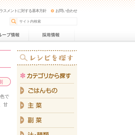
ラスメントに対する基本方針
お問い合わせ
パー
おすすめレシピ
グループ情報
採用情
カテ
ご
緑色で
主
、甘
副
汁