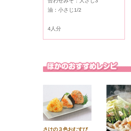
合わせみそ：大さじ3
油：小さじ1/2
4人分
さけの３色おむすび