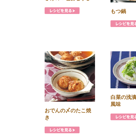
もつ鍋
白菜の浅
風味
おでんの〆のたこ焼
き