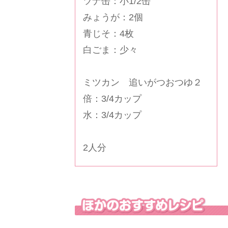
ツナ缶：小1/2缶
みょうが：2個
青じそ：4枚
白ごま：少々
ミツカン 追いがつおつゆ２
倍：3/4カップ
水：3/4カップ
2人分