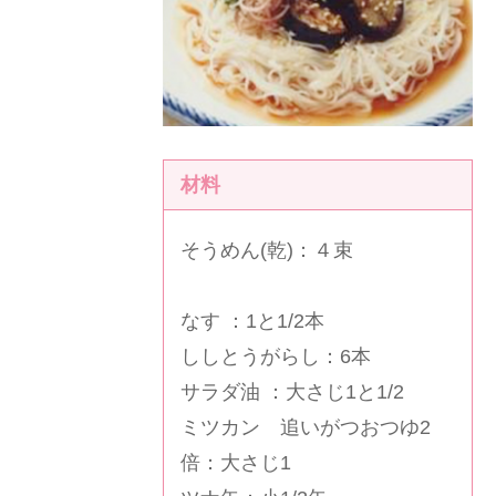
材料
そうめん(乾)：４束
なす ：1と1/2本
ししとうがらし：6本
サラダ油 ：大さじ1と1/2
ミツカン 追いがつおつゆ2
倍：大さじ1