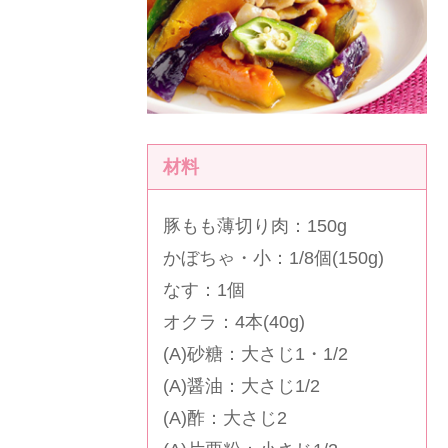
材料
豚もも薄切り肉：150g
かぼちゃ・小：1/8個(150g)
なす：1個
オクラ：4本(40g)
(A)砂糖：大さじ1・1/2
(A)醤油：大さじ1/2
(A)酢：大さじ2