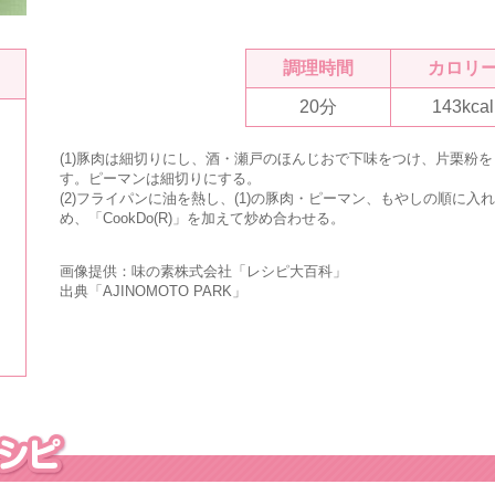
調理時間
カロリ
20分
143kcal
(1)豚肉は細切りにし、酒・瀬戸のほんじおで下味をつけ、片栗粉を
す。ピーマンは細切りにする。
(2)フライパンに油を熱し、(1)の豚肉・ピーマン、もやしの順に入
め、「CookDo(R)」を加えて炒め合わせる。
画像提供：味の素株式会社「レシピ大百科」
出典「
AJINOMOTO PARK
」