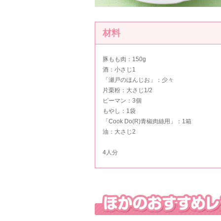
材料
豚もも肉：150g
酒：小さじ1
「
瀬戸のほんじお
」：少々
片栗粉：大さじ1/2
ピーマン：3個
もやし：1袋
「
Cook Do(R)青椒肉絲用
」：1箱
油：大さじ2
4人分