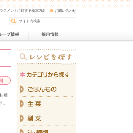
ラスメントに対する基本方針
お問い合わせ
パー
おすすめレシピ
グループ情報
採用情
カテ
ご
も補
主
す。
副
汁