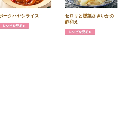
ポークハヤシライス
セロリと燻製さきいかの
酢和え