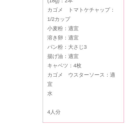
(18g)：2本
カゴメ トマトケチャップ
：
1/2カップ
小麦粉：適宜
溶き卵：適宜
パン粉：大さじ3
揚げ油：適宜
キャベツ：4枚
カゴメ ウスターソース
：適
宜
水
4人分