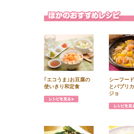
｢エコうま｣お豆腐の
シーフー
使いきり和定食
とパプリ
ジョ