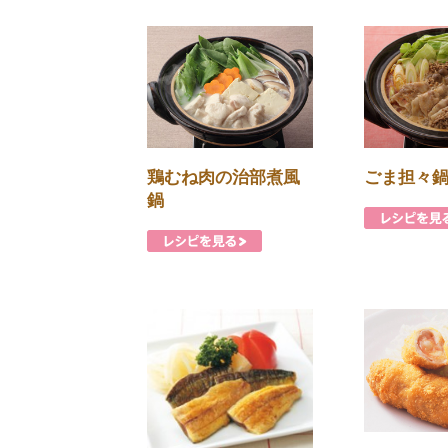
鶏むね肉の治部煮風
ごま担々
鍋