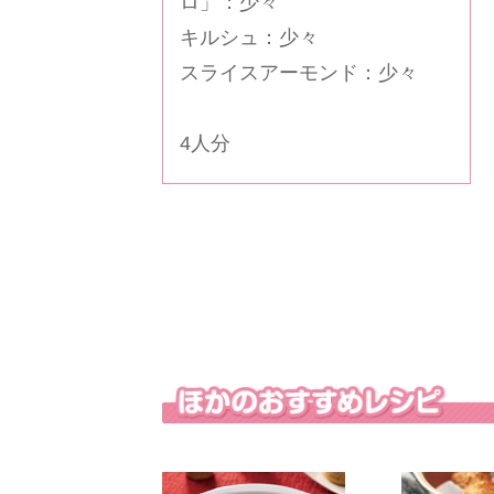
ロ
」：少々
キルシュ：少々
スライスアーモンド：少々
4人分