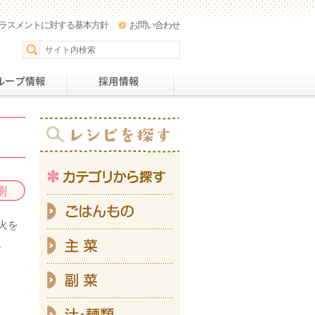
ラスメントに対する基本方針
お問い合わせ
パー
おすすめレシピ
グループ情報
採用情
カテ
ご
火を
主
。
副
汁