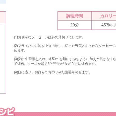
調理時間
カロリ
20分
453kcal
(1)おさかなソーセージは斜め薄切りにします。
(2)フライパンに油を中火で熱し、切った野菜とおさかなソーセージ
めます。
(3)(2)に中華麺を入れ、水50mlを麺にまぶすように加え水気がなく
で炒め、ソースを加え混ぜ合わせながら更に炒めます。
(4)皿に盛り、お好みで青のりや紅生姜をのせます。