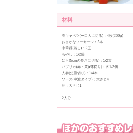
材料
春キャベツ(一口大に切る)：4枚(200g)
おさかなソーセージ：2本
中華麺(蒸し)：2玉
もやし：1/2袋
にら(5cmの長さに切る)：1/2束
パプリカ(赤・黄)(薄切り)：各1/2個
人参(短冊切り)：1/4本
ソース(中濃タイプ)：大さじ4
油：大さじ1
2人分