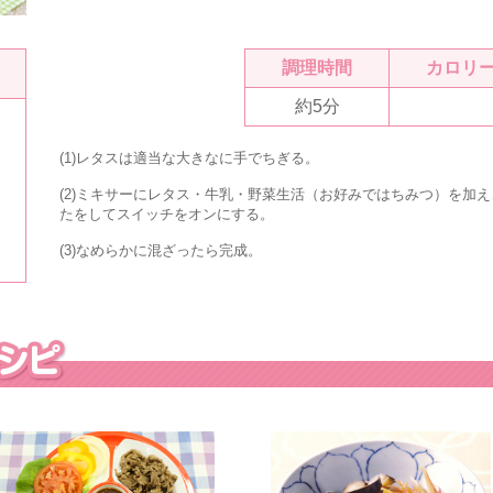
調理時間
カロリ
約5分
(1)レタスは適当な大きなに手でちぎる。
(2)ミキサーにレタス・牛乳・
野菜生活
（お好みではちみつ）を加え
たをしてスイッチをオンにする。
(3)なめらかに混ざったら完成。