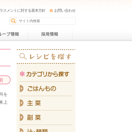
ラスメントに対する基本方針
お問い合わせ
パー
おすすめレシピ
グループ情報
採用情
カテ
ご
料を
主
来上
副
汁