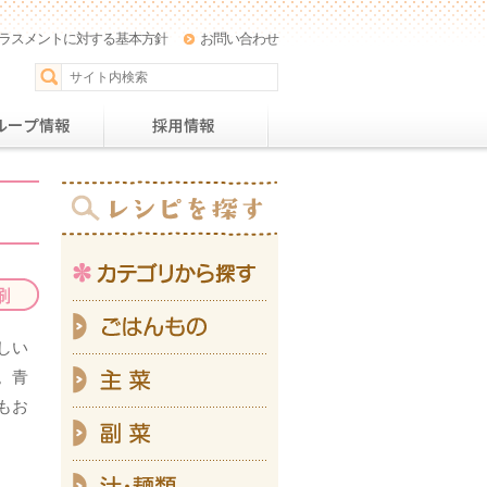
ラスメントに対する基本方針
お問い合わせ
パー
おすすめレシピ
グループ情報
採用情
カテ
ご
しい
主
。青
もお
副
汁