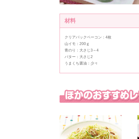
材料
クリアパックベーコン：4枚
山イモ：200ｇ
青のり：大さじ3～4
バター：大さじ2
うまくち醤油：少々