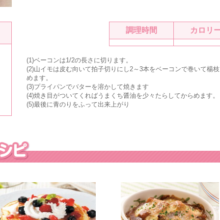
調理時間
カロリ
(1)ベーコンは1/2の長さに切ります。
(2)山イモは皮む向いて拍子切りにし2～3本をベーコンで巻いて楊
めます。
(3)プライパンでバターを溶かして焼きます
(4)焼き目がついてくればうまくち醤油を少々たらしてからめます。
(5)最後に青のりをふって出来上がり