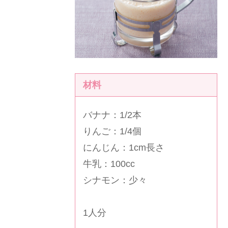
材料
バナナ：1/2本
りんご：1/4個
にんじん：1cm長さ
牛乳：100cc
シナモン：少々
1人分