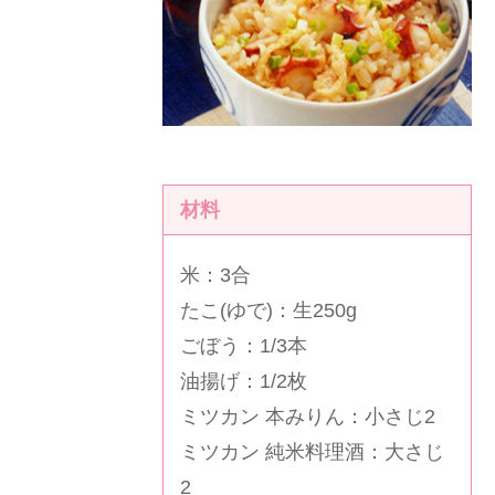
材料
米：3合
たこ(ゆで)：生250g
ごぼう：1/3本
油揚げ：1/2枚
ミツカン 本みりん
：小さじ2
ミツカン 純米料理酒
：大さじ
2