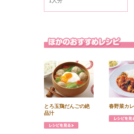
1人分
とろ玉鶏だんごの絶
春野菜カ
品汁