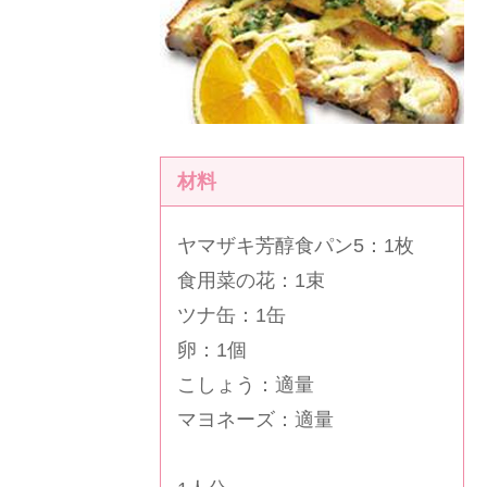
材料
ヤマザキ芳醇食パン5：1枚
食用菜の花：1束
ツナ缶：1缶
卵：1個
こしょう：適量
マヨネーズ：適量