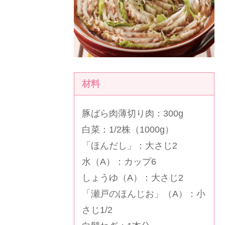
材料
豚ばら肉薄切り肉：300g
白菜：1/2株（1000g）
「
ほんだし
」：大さじ2
水（A）：カップ6
しょうゆ（A）：大さじ2
「
瀬戸のほんじお
」（A）：小
さじ1/2