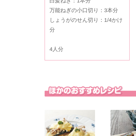
白髪ねぎ：1本分
万能ねぎの小口切り：3本分
しょうがのせん切り：1/4かけ
分
4人分