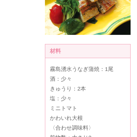
材料
霧島湧水うなぎ蒲焼
：1尾
酒：少々
きゅうり：2本
塩：少々
ミニトマト
かわいれ大根
〈合わせ調味料〉