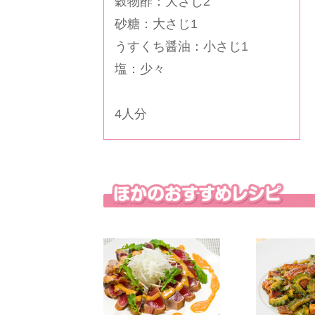
穀物酢：大さじ2
砂糖：大さじ1
うすくち醤油：小さじ1
塩：少々
4人分