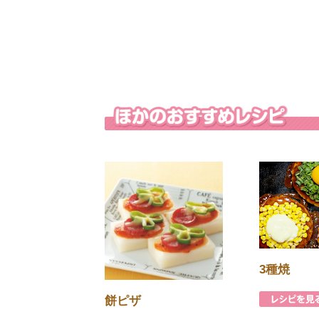
3種焼
餅ピザ