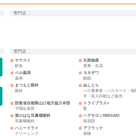
専門店
tery
専門店
od
icon-alcohol
icon-household-utensils
ヤマスイ
丸珠物産
鮮魚
青果・生花
ベル薬局
ヨネザワ
薬局
眼鏡
まつもと眼科
ぬしとら
t-food
icon-bungu
icon-book
眼科
バス乗車券・バスカード・保
手・収入印紙など販売
防衛省自衛隊山口地方協力本部
トライプラス+
下関出張所
塾
菜のはな耳鼻咽喉科
ヘアサロンIWASAKI
smetics
icon-gift-certificate
耳鼻咽喉科
美容院
ハニードライ
アフラック
クリーニング
保険