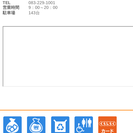
TEL
083-229-1001
営業時間
9：00～20：00
駐車場
143台
庫
明写真
水の自販機
保冷用氷
ドライパウダー（ドライアイス）
回収BOX(トレイ・牛
多目的ト