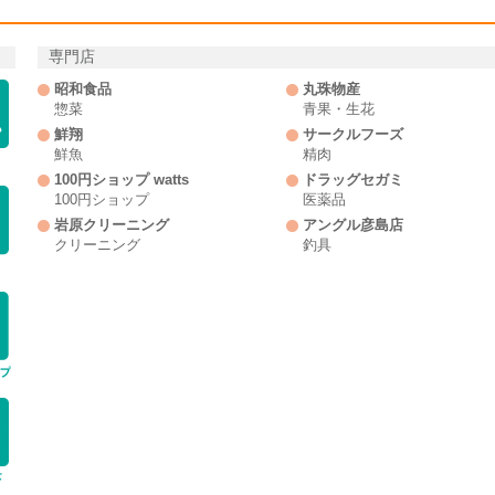
専門店
od
icon-alcohol
icon-iryouhin
昭和食品
丸珠物産
惣菜
青果・生花
鮮翔
サークルフーズ
鮮魚
精肉
100円ショップ watts
ドラッグセガミ
ess
icon-shoes
icon-bag
100円ショップ
医薬品
岩原クリーニング
アングル彦島店
クリーニング
釣具
usehold-utensils
icon-pet-food
icon-100yen-shop
nsumer-electronics
icon-gift-certificate
icon-underwear