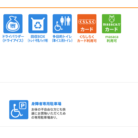
庫
の自販機
保冷用氷
ドライパウダー（ドライアイス）
回収BOX(トレイ・牛乳パック等)
多目的トイレ(車イス
くらしらく
車椅子貸し出し
身障者