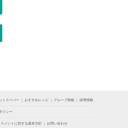
t-food
icon-bungu
icon-book
-certificate
ットスーパー
｜
おすすめレシピ
｜
グループ情報
｜
採用情報
ポリシー
ラスメントに対する基本方針
｜
お問い合わせ