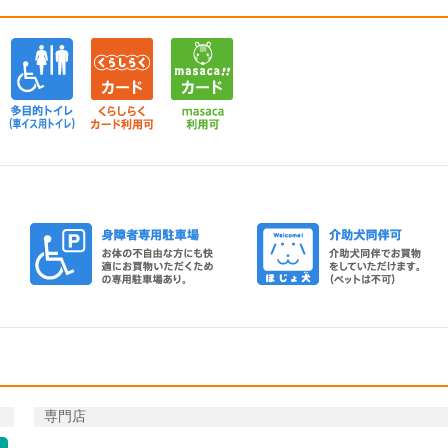
冷用氷
回収BOX(トレイ・牛乳パック等)
多目的トイレ(車イストイレ)
くらしらくカード
masaca
車椅子貸し出し
身障者
専門店
od
icon-alcohol
icon-household-utensils